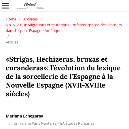
Home
/
Archives
/
No. 6 (2019): Migrations et mutations – métamorphose des discours
dans l’espace Espagne-Amérique
/
Articles
«Strigas, Hechizeras, bruxas et
curanderas»: l’évolution du lexique
de la sorcellerie de l’Espagne à la
Nouvelle Espagne (XVII-XVIIIe
siècles)
Mariana Echegaray
,
,
,
Université Paris Nanterre – EA Études Romanes