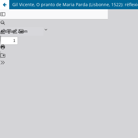
Gil Vicente, O pranto de Maria Parda (Lisbonne, 1522): réflexi