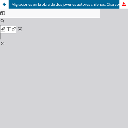
Migraciones en la obra de dos jóvenes autores chilenos: Charapo de Pablo D. Sheng (2016) y Éxodos de Jorge Cid (2018)