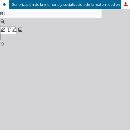
Generización de la memoria y socialización de la maternidad en Colombia: El dolor tiene cara de madre