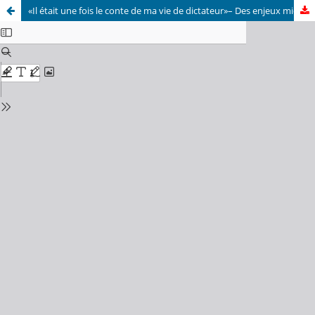
«Il était une fois le conte de ma vie de dictateur»– Des enjeux micro et macro d’une analyse architextuelle de La novela de mi vida (2002)