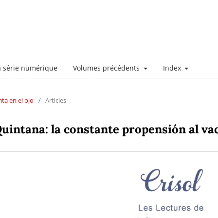
a série numérique
Volumes précédents
Index
nta en el ojo
/
Articles
Quintana: la constante propensión al va