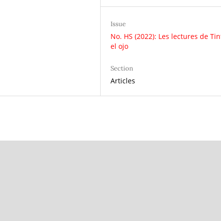
Issue
No. HS (2022): Les lectures de Ti
el ojo
Section
Articles