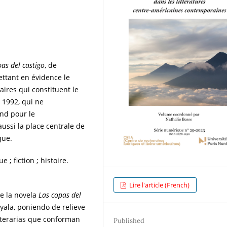
pas del castigo
, de
ettant en évidence le
raires qui constituent le
n 1992, qui ne
nd pour le
ussi la place centrale de
que.
 ; fiction ; histoire.
Lire l'article (French)
de la novela
Las copas del
Ayala, poniendo de relieve
literarias que conforman
Published