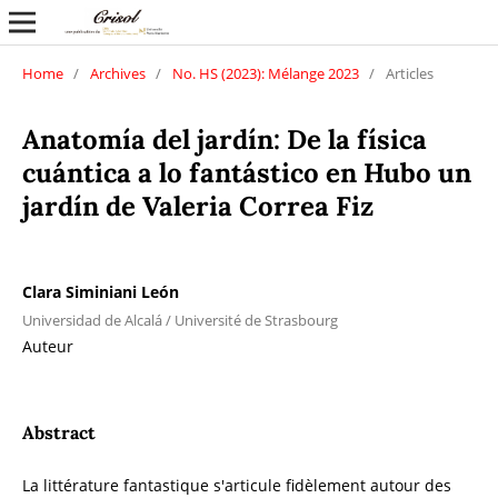
Home
/
Archives
/
No. HS (2023): Mélange 2023
/
Articles
Anatomía del jardín: De la física
cuántica a lo fantástico en Hubo un
jardín de Valeria Correa Fiz
Clara Siminiani León
Universidad de Alcalá / Université de Strasbourg
Auteur
Abstract
La littérature fantastique s'articule fidèlement autour des