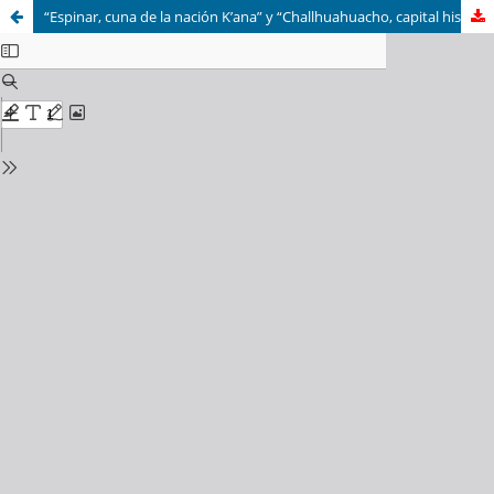
“Espinar, cuna de la nación K’ana” y “Challhuahuacho, capital histórica de la nación Yanawara”: desterritorialización minera y reapropiación étnica del territorio en los Andes del sur peruano