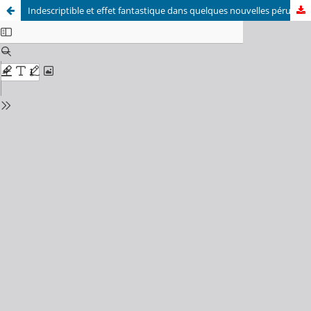
Indescriptible et effet fantastique dans quelques nouvelles péruviennes contemporaines