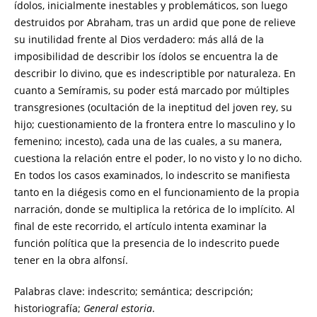
ídolos, inicialmente inestables y problemáticos, son luego
destruidos por Abraham, tras un ardid que pone de relieve
su inutilidad frente al Dios verdadero: más allá de la
imposibilidad de describir los ídolos se encuentra la de
describir lo divino, que es indescriptible por naturaleza. En
cuanto a Semíramis, su poder está marcado por múltiples
transgresiones (ocultación de la ineptitud del joven rey, su
hijo; cuestionamiento de la frontera entre lo masculino y lo
femenino; incesto), cada una de las cuales, a su manera,
cuestiona la relación entre el poder, lo no visto y lo no dicho.
En todos los casos examinados, lo indescrito se manifiesta
tanto en la diégesis como en el funcionamiento de la propia
narración, donde se multiplica la retórica de lo implícito. Al
final de este recorrido, el artículo intenta examinar la
función política que la presencia de lo indescrito puede
tener en la obra alfonsí.
Palabras clave: indescrito; semántica; descripción;
historiografía;
General estoria
.