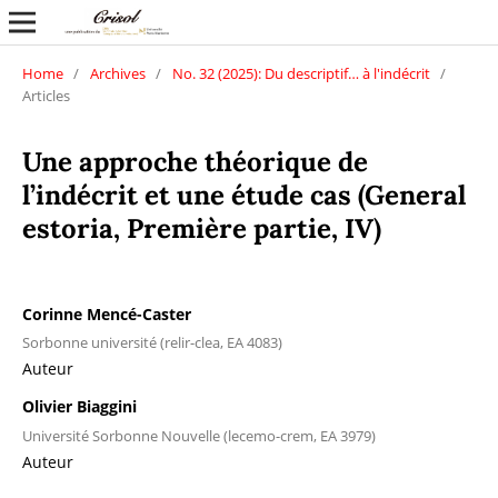
Home
/
Archives
/
No. 32 (2025): Du descriptif… à l'indécrit
/
Articles
Une approche théorique de
l’indécrit et une étude cas (General
estoria, Première partie, IV)
Corinne Mencé-Caster
Sorbonne université (relir-clea, EA 4083)
Auteur
Olivier Biaggini
Université Sorbonne Nouvelle (lecemo-crem, EA 3979)
Auteur