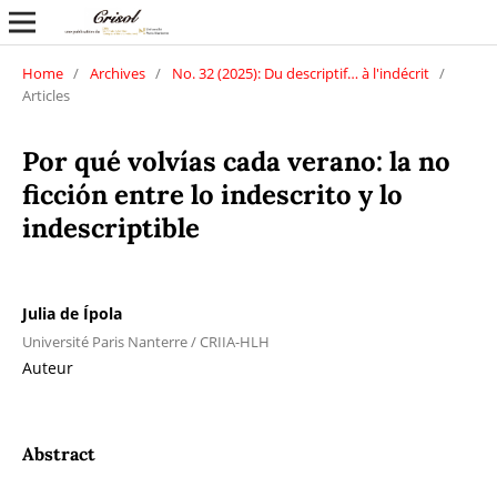
Home
/
Archives
/
No. 32 (2025): Du descriptif… à l'indécrit
/
Articles
Por qué volvías cada verano: la no
ficción entre lo indescrito y lo
indescriptible
Julia de Ípola
Université Paris Nanterre / CRIIA-HLH
Auteur
Abstract