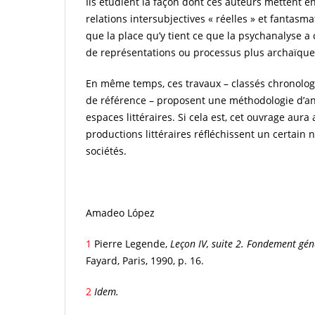
Ils étudient la façon dont ces auteurs mettent en 
relations intersubjectives « réelles » et fantasm
que la place qu’y tient ce que la psychanalyse 
de représentations ou processus plus archaïque
En même temps, ces travaux – classés chronolog
de référence – proposent une méthodologie d’ana
espaces littéraires. Si cela est, cet ouvrage aur
productions littéraires réfléchissent un certain 
sociétés.
Amadeo López
1
Pierre Legende,
Leçon IV, suite 2. Fondement gé
Fayard, Paris, 1990, p. 16.
2
Idem.