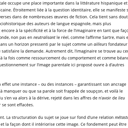
tale occupe une place importante dans la littérature hispanique et
aine. Étroitement liée à la question identitaire, elle se manifeste 
verses dans de nombreuses œuvres de fiction. Cela tient sans dou
ociohistorique des auteurs de langue espagnole, mais plus
ncore à la spécificité et à la force de l’imaginaire en tant que faç
monde, non pas en
neutralisant
le réel, comme l’affirme Sartre, mais 
ans un horizon pressenti par le sujet comme un
ailleurs
fondateur
 satisfaire la demande. Autrement dit, l’imaginaire se trouve au ce
e, à la fois comme ressourcement du comportement et comme béan
questionnement sur l’image parentale ici proposé ouvre à d’autres
en effet une instance – ou des instances – garantissant son ancrage
à manquer ou que sa parole soit frappée de soupçon, et voilà le
u s’en va alors à la dérive, rejeté dans les affres de n’avoir de
lieu
 se sont effacées.
ant. La structuration du sujet se joue sur fond d’une relation
métast
 et la façon dont il intériorise cette image. Ce fondement peut être