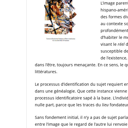
L’image paren
hispano-améric
des formes di
au contexte s
profondément e
d’habiter le 
visant le
réel
d
susceptible de
de l’existenc
dans l’être, toujours menaçante. En ce sens, le 
littératures.
Le processus d’identification du sujet requiert 
dans une généalogie. Que cette instance vienne 
processus identificatoire sapé à la base. L’individ
nulle part, parce que les traces du
lieu
fondateur
Sans fondement initial, il n’y a pas de sujet parl
entre l’image que le regard de l’autre lui renvoie