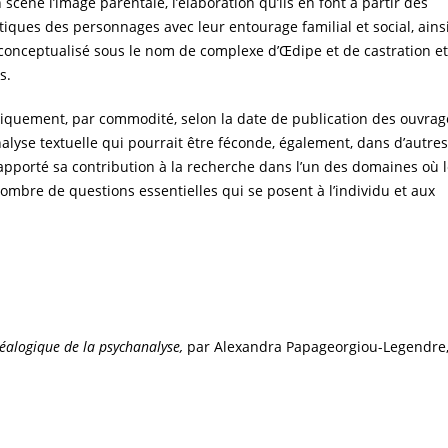
scène l’image parentale, l’élaboration qu’ils en font à partir des
atiques des personnages avec leur entourage familial et social, ains
a conceptualisé sous le nom de complexe d’Œdipe et de castration e
s.
iquement, par commodité, selon la date de publication des ouvrag
lyse textuelle qui pourrait être féconde, également, dans d’autres
a apporté sa contribution à la recherche dans l’un des domaines où 
nombre de questions essentielles qui se posent à l’individu et aux
néalogique de la psychanalyse,
par Alexandra Papageorgiou-Legendre