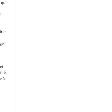
 qui
s
3
.
irer
ages
 et
ité,
e à