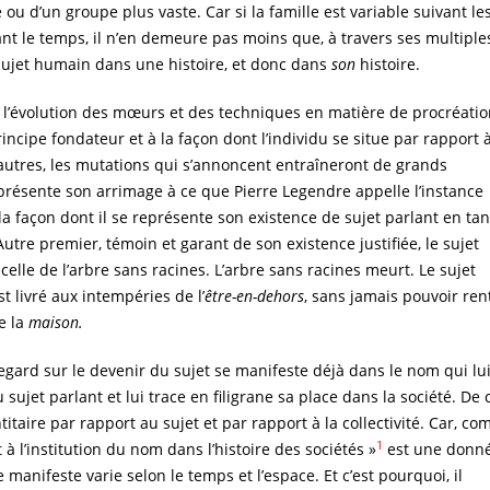
e ou d’un groupe plus vaste. Car si la famille est variable suivant le
vant le temps, il n’en demeure pas moins que, à travers ses multiple
 sujet humain dans une histoire, et donc dans
son
histoire.
 l’évolution des mœurs et des techniques en matière de procréati
cipe fondateur et à la façon dont l’individu se situe par rapport 
utres, les mutations qui s’annoncent entraîneront de grands
présente son arrimage à ce que Pierre Legendre appelle l’instance
la façon dont il se représente son existence de sujet parlant en tan
Autre premier, témoin et garant de son existence justifiée, le sujet
elle de l’arbre sans racines. L’arbre sans racines meurt. Le sujet
st livré aux intempéries de l’
être-en-dehors
, sans jamais pouvoir ren
e la
maison.
regard sur le devenir du sujet se manifeste déjà dans le nom qui lui
 sujet parlant et lui trace en filigrane sa place dans la société. De 
ntitaire par rapport au sujet et par rapport à la collectivité. Car, c
1
 à l’institution du nom dans l’histoire des sociétés »
est une donn
manifeste varie selon le temps et l’espace. Et c’est pourquoi, il