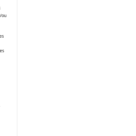
i
t/ou
es
les
,