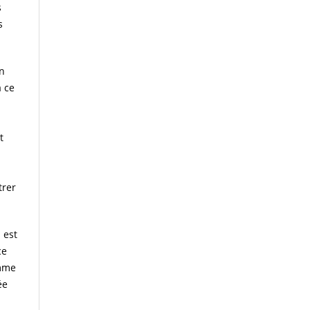
s
s
on
à ce
t
trer
 est
ce
omme
ée